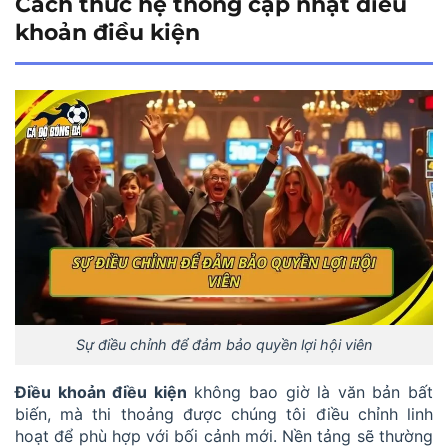
Cách thức hệ thống cập nhật điều
khoản điều kiện
Sự điều chỉnh để đảm bảo quyền lợi hội viên
Điều khoản điều kiện
không bao giờ là văn bản bất
biến, mà thi thoảng được chúng tôi điều chỉnh linh
hoạt để phù hợp với bối cảnh mới. Nền tảng sẽ thường