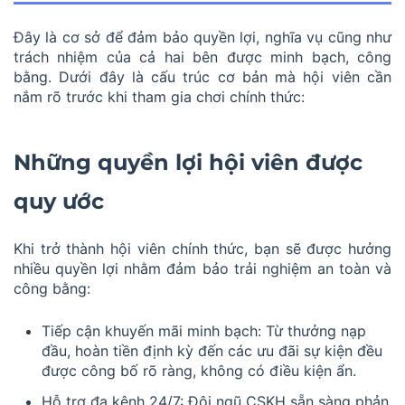
Đây là cơ sở để đảm bảo quyền lợi, nghĩa vụ cũng như
trách nhiệm của cả hai bên được minh bạch, công
bằng. Dưới đây là cấu trúc cơ bản mà hội viên cần
nắm rõ trước khi tham gia chơi chính thức:
Những quyền lợi hội viên được
quy ước
Khi trở thành hội viên chính thức, bạn sẽ được hưởng
nhiều quyền lợi nhằm đảm bảo trải nghiệm an toàn và
công bằng:
Tiếp cận khuyến mãi minh bạch: Từ thưởng nạp
đầu, hoàn tiền định kỳ đến các ưu đãi sự kiện đều
được công bố rõ ràng, không có điều kiện ẩn.
Hỗ trợ đa kênh 24/7: Đội ngũ CSKH sẵn sàng phản