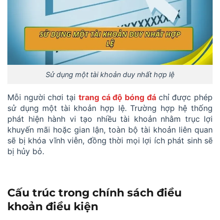
Sử dụng một tài khoản duy nhất hợp lệ
Mỗi người chơi tại
trang cá độ bóng đá
chỉ được phép
sử dụng một tài khoản hợp lệ. Trường hợp hệ thống
phát hiện hành vi tạo nhiều tài khoản nhằm trục lợi
khuyến mãi hoặc gian lận, toàn bộ tài khoản liên quan
sẽ bị khóa vĩnh viễn, đồng thời mọi lợi ích phát sinh sẽ
bị hủy bỏ.
Cấu trúc trong chính sách điều
khoản điều kiện