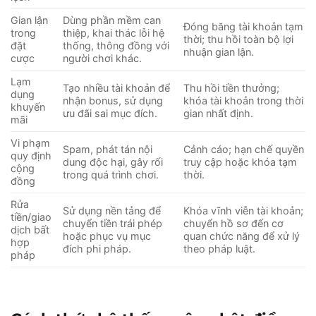
Gian lận
Dùng phần mềm can
Đóng băng tài khoản tạm
trong
thiệp, khai thác lỗi hệ
thời; thu hồi toàn bộ lợi
đặt
thống, thông đồng với
nhuận gian lận.
cược
người chơi khác.
Lạm
Tạo nhiều tài khoản để
Thu hồi tiền thưởng;
dụng
nhận bonus, sử dụng
khóa tài khoản trong thời
khuyến
ưu đãi sai mục đích.
gian nhất định.
mãi
Vi phạm
Spam, phát tán nội
Cảnh cáo; hạn chế quyền
quy định
dung độc hại, gây rối
truy cập hoặc khóa tạm
cộng
trong quá trình chơi.
thời.
đồng
Rửa
Sử dụng nền tảng để
Khóa vĩnh viễn tài khoản;
tiền/giao
chuyển tiền trái phép
chuyển hồ sơ đến cơ
dịch bất
hoặc phục vụ mục
quan chức năng để xử lý
hợp
đích phi pháp.
theo pháp luật.
pháp