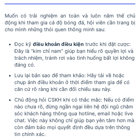
Muốn có trải nghiệm an toàn và luôn nắm thế chủ
động khi tham gia cá độ bóng đá, hội viên cần trang bị
cho mình những thói quen thông minh sau:
Đọc kỹ
điều khoản điều kiện
trước khi đặt cược:
Đây là “kim chỉ nam” giúp bạn hiểu rõ quyền lợi và
trách nhiệm, tránh rơi vào tình huống bất lợi không
đáng có.
Lưu lại bản sao để tham khảo: Hãy tải về hoặc
chụp ảnh điều khoản ở thời điểm tham gia để có
căn cứ rõ ràng khi cần đối chiếu sau này.
Chủ động hỏi CSKH khi có thắc mắc: Nếu có điểm
nào chưa rõ, đừng ngần ngại liên hệ đội ngũ chăm
sóc khách hàng thông qua hotline, email hoặc live
chat. Việc này không chỉ giúp bạn yên tâm hơn mà
còn đảm bảo mọi quyết định đều dựa trên thông
tin chính xác.