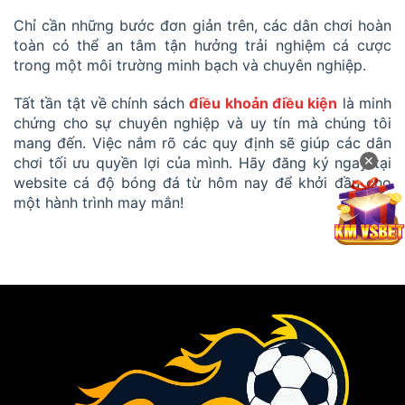
Chỉ cần những bước đơn giản trên, các dân chơi hoàn
toàn có thể an tâm tận hưởng trải nghiệm cá cược
trong một môi trường minh bạch và chuyên nghiệp.
Tất tần tật về chính sách
điều khoản điều kiện
là minh
chứng cho sự chuyên nghiệp và uy tín mà chúng tôi
mang đến. Việc nắm rõ các quy định sẽ giúp các dân
✕
chơi tối ưu quyền lợi của mình. Hãy đăng ký ngay tại
website cá độ bóng đá từ hôm nay để khởi đầu cho
một hành trình may mắn!