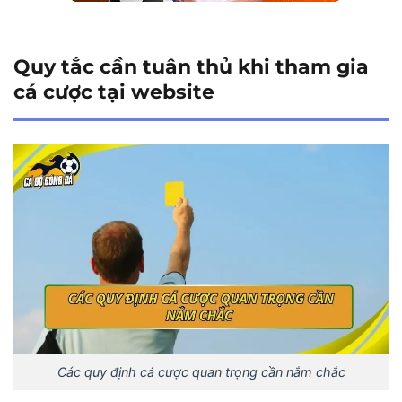
Quy tắc cần tuân thủ khi tham gia
cá cược tại website
Các quy định cá cược quan trọng cần nắm chắc