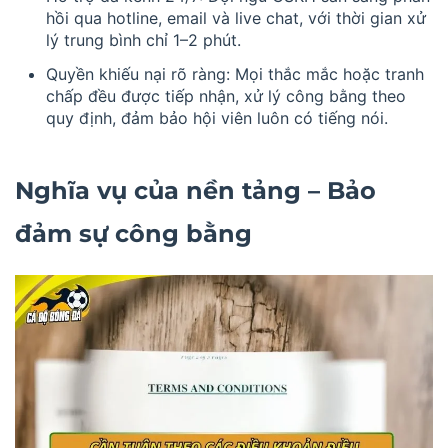
hồi qua hotline, email và live chat, với thời gian xử
lý trung bình chỉ 1–2 phút.
Quyền khiếu nại rõ ràng: Mọi thắc mắc hoặc tranh
chấp đều được tiếp nhận, xử lý công bằng theo
quy định, đảm bảo hội viên luôn có tiếng nói.
Nghĩa vụ của nền tảng – Bảo
đảm sự công bằng