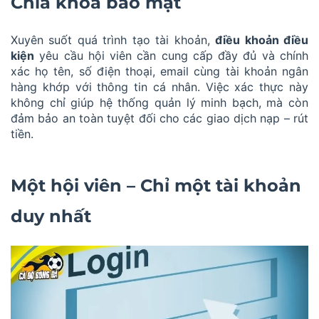
Chìa khóa bảo mật
Xuyên suốt quá trình tạo tài khoản,
điều khoản điều
kiện
yêu cầu hội viên cần cung cấp đầy đủ và chính
xác họ tên, số điện thoại, email cùng tài khoản ngân
hàng khớp với thông tin cá nhân. Việc xác thực này
không chỉ giúp hệ thống quản lý minh bạch, mà còn
đảm bảo an toàn tuyệt đối cho các giao dịch nạp – rút
tiền.
Một hội viên – Chỉ một tài khoản
duy nhất