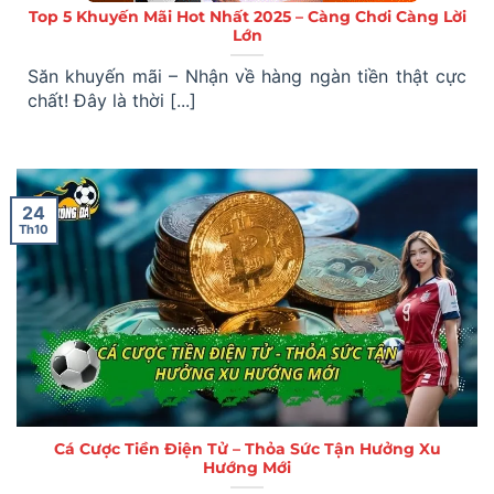
Top 5 Khuyến Mãi Hot Nhất 2025 – Càng Chơi Càng Lời
Lớn
Săn khuyến mãi – Nhận về hàng ngàn tiền thật cực
chất! Đây là thời [...]
24
Th10
Cá Cược Tiền Điện Tử – Thỏa Sức Tận Hưởng Xu
Hướng Mới