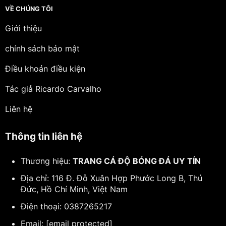
VỀ CHÚNG TÔI
Giới thiệu
chính sách bảo mật
Điều khoản điều kiện
Tác giả Ricardo Carvalho
Liên hệ
Thông tin liên hệ
Thương hiệu:
TRANG CÁ ĐỘ BÓNG ĐÁ UY TÍN
Địa chỉ: 116 Đ. Đỗ Xuân Hợp Phước Long B, Thủ
Đức, Hồ Chí Minh, Việt Nam
Điện thoại: 0387265217
Email:
[email protected]