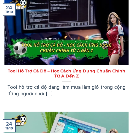
24
Th10
Tool Hỗ Trợ Cá Độ – Học Cách Ứng Dụng Chuẩn Chỉnh
Từ A Đến Z
Tool hỗ trợ cá độ đang làm mưa làm gió trong cộng
đồng người chơi [...]
24
Th10