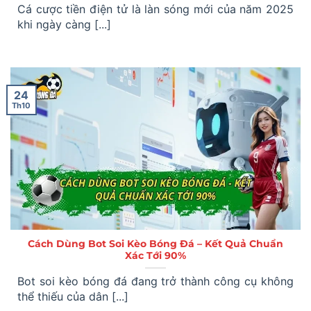
Cá cược tiền điện tử là làn sóng mới của năm 2025
khi ngày càng [...]
24
Th10
Cách Dùng Bot Soi Kèo Bóng Đá – Kết Quả Chuẩn
Xác Tới 90%
Bot soi kèo bóng đá đang trở thành công cụ không
thể thiếu của dân [...]