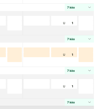
đây
7
kèo
Chỉ Cách Nạp Tiền Cá Độ Bóng
U
1
Đá Cho Các Thành Viên Mới
Cách Tạo Tài Khoản Cá Cược –
 Cách
Hoàn Tất Trong Chưa Đầy 5 Phút
7
kèo
Cách Cá Độ Bóng Đá Chuẩn
Chỉnh – Tăng Cao Tỷ Lệ Thắng
cân bằng
U
1
Lớn
Cách Rút Tiền Cá Độ Bóng Đá –
Nhanh Tay Nhận Ngay Tiền Về
7
kèo
Nắm Bắt Cách Đặt Kèo Bóng Đá
Chuẩn Xác, Dễ Thắng Nhất 2025
U
1
7
kèo