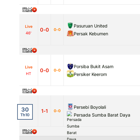
Pasuruan United
Live
0
-
0
0
-
0
46
'
Persak Kebumen
Giải Mã Kèo Châu Âu – Tối Ưu Lợi Nh
Trong Từng Trận Đấu
Porsiba Bukit Asam
Live
Kèo châu Âu hay còn gọi là kèo 1×2 – Một 
0
-
0
0
-
0
HT
Persiker Keerom
những loại cược [...]
Persebi Boyolali
Live
30
1
-
1
0
-
0
HT
Persada Sumba Barat Daya
Th10