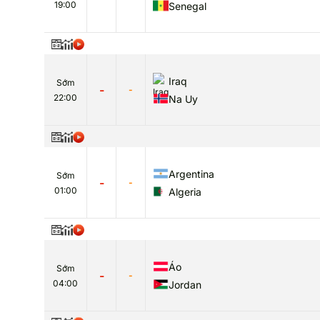
19:00
Senegal
Iraq
Sớm
-
-
22:00
Na Uy
Argentina
Sớm
-
-
01:00
Algeria
Áo
Sớm
-
-
04:00
Jordan