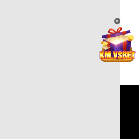
 4 Bí
✕
ười yếu
Thông tin liên hệ
Thương hiệu:
TRANG CÁ ĐỘ BÓNG ĐÁ UY TÍN
Địa chỉ: 116 Đ. Đỗ Xuân Hợp Phước Long B,
Thủ Đức, Hồ Chí Minh, Việt Nam