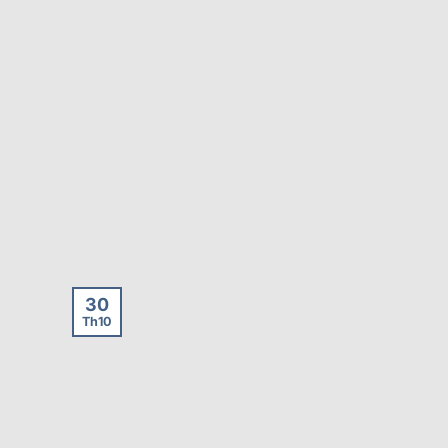
 Đặt
Chinh Phục Kèo Xiên Với 4 Bí Kíp V
Thả Ga Thắng Lớn
o từng
Kèo xiên luôn được mệnh danh là “Đòn bẩy lợi
trong thị trường cá [...]
30
Th10