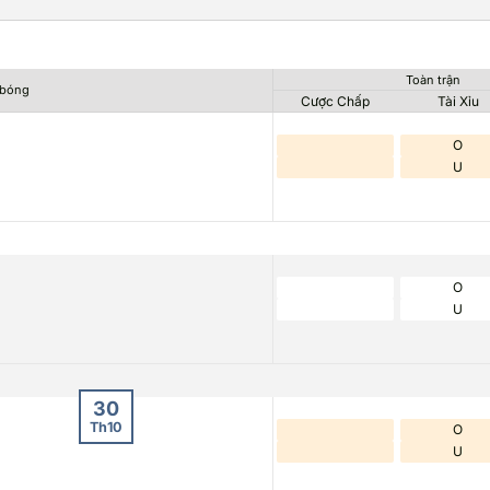
Toàn trận
 bóng
Cược Chấp
Tài Xỉu
O
U
O
U
30
Th10
O
U