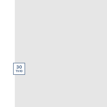
Giải Mã Kèo 0 0.5 – Lựa Chọn Tiềm N
Nhất Trong Năm 2025!
Kèo 0 0.5 trong năm 2025 thường đánh giá 
dạng kèo được săn đón [...]
30
Th10