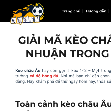
Chuyển
Trang chủ
Hướng dẫn
đến
nội
dung
GIẢI MÃ KÈO CHÂ
NHUẬN TRONG
Kèo châu Âu
hay còn gọi là kèo 1×2 – Một trong
trường
cá độ bóng đá
. Nơi mà bạn chỉ cần chọn 
dàng. Hãy khám phá để thử ngay hôm nay, thỏa sức
Toàn cảnh kèo châu Âu