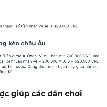
 thắng, số tiền nhận về sẽ là 420.000 VNĐ.
ắng kèo châu Âu
 = Tiền cược × Odds. Ví dụ: bạn đặt 200.000 VNĐ vào
hòa, lợi nhuận nhận về = 200.000 × 3.10 = 620.000 VNĐ
bộ tiền cược. Công thức minh bạch này giúp hội viên
ống tiền.
ược giúp các dân chơi