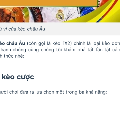
 vị của kèo châu Âu
èo châu Âu
(còn gọi là kèo 1X2) chính là loại kèo đơn
Nhanh chóng cùng chúng tôi khám phá tất tần tật các
h thức nhé:
 kèo cược
ười chơi đưa ra lựa chọn một trong ba khả năng: