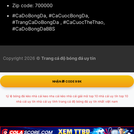
Zip code: 700000
#CaDoBongDa, #CaCuocBongDa,
#TrangCaDoBongDa , #CaCuocTheThao,
#CaDoBongDaBBS
Copyright 2026 ©
Trang cá độ bóng đá uy tín
NHẬN 🎁 CODE 99K
tỷ lệ bóng đá kèo nhà cái
keo nha cái
kèo nhà cái giải mã
top 10 nhà cái uy tín
top 10
nhà cái uy tín
nhà cái uy tính
trang cá độ bóng đá uy tín nhất việt nam