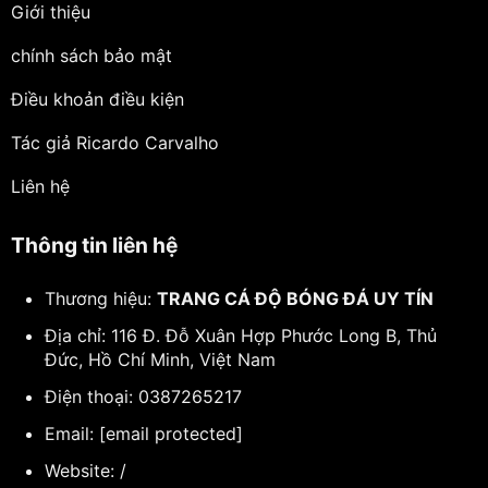
Giới thiệu
chính sách bảo mật
Điều khoản điều kiện
Tác giả Ricardo Carvalho
Liên hệ
Thông tin liên hệ
Thương hiệu:
TRANG CÁ ĐỘ BÓNG ĐÁ UY TÍN
Địa chỉ: 116 Đ. Đỗ Xuân Hợp Phước Long B, Thủ
Đức, Hồ Chí Minh, Việt Nam
Điện thoại: 0387265217
Email:
[email protected]
Website: /