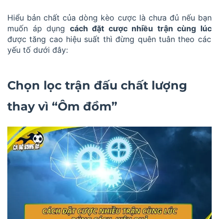
Hiểu bản chất của dòng kèo cược là chưa đủ nếu bạn
muốn áp dụng
cách đặt cược nhiều trận cùng lúc
được tăng cao hiệu suất thì đừng quên tuân theo các
yếu tố dưới đây:
Chọn lọc trận đấu chất lượng
thay vì “Ôm đồm”