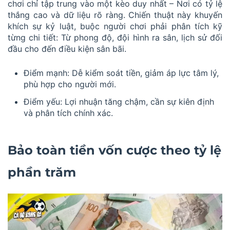
chơi chỉ tập trung vào một kèo duy nhất – Nơi có tỷ lệ
thắng cao và dữ liệu rõ ràng. Chiến thuật này khuyến
khích sự kỷ luật, buộc người chơi phải phân tích kỹ
từng chi tiết: Từ phong độ, đội hình ra sân, lịch sử đối
đầu cho đến điều kiện sân bãi.
Điểm mạnh: Dễ kiểm soát tiền, giảm áp lực tâm lý,
phù hợp cho người mới.
Điểm yếu: Lợi nhuận tăng chậm, cần sự kiên định
và phân tích chính xác.
Bảo toàn tiền vốn cược theo tỷ lệ
phần trăm