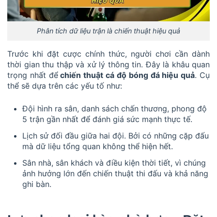
Phân tích dữ liệu trận là chiến thuật hiệu quả
Trước khi đặt cược chính thức, người chơi cần dành
thời gian thu thập và xử lý thông tin. Đây là khâu quan
trọng nhất để
chiến thuật cá độ bóng đá hiệu quả
. Cụ
thể sẽ dựa trên các yếu tố như:
Đội hình ra sân, danh sách chấn thương, phong độ
5 trận gần nhất để đánh giá sức mạnh thực tế.
Lịch sử đối đầu giữa hai đội. Bởi có những cặp đấu
mà dữ liệu tổng quan không thể hiện hết.
Sân nhà, sân khách và điều kiện thời tiết, vì chúng
ảnh hưởng lớn đến chiến thuật thi đấu và khả năng
ghi bàn.