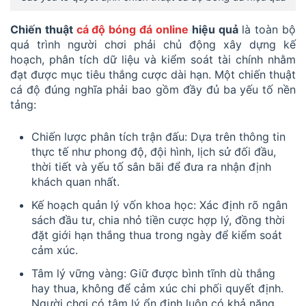
Chiến thuật
cá độ bóng đá online
hiệu quả
là toàn bộ
quá trình người chơi phải chủ động xây dựng kế
hoạch, phân tích dữ liệu và kiểm soát tài chính nhằm
đạt được mục tiêu thắng cược dài hạn. Một chiến thuật
cá độ đúng nghĩa phải bao gồm đầy đủ ba yếu tố nền
tảng:
Chiến lược phân tích trận đấu: Dựa trên thông tin
thực tế như phong độ, đội hình, lịch sử đối đầu,
thời tiết và yếu tố sân bãi để đưa ra nhận định
khách quan nhất.
Kế hoạch quản lý vốn khoa học: Xác định rõ ngân
sách đầu tư, chia nhỏ tiền cược hợp lý, đồng thời
đặt giới hạn thắng thua trong ngày để kiểm soát
cảm xúc.
Tâm lý vững vàng: Giữ được bình tĩnh dù thắng
hay thua, không để cảm xúc chi phối quyết định.
Người chơi có tâm lý ổn định luôn có khả năng