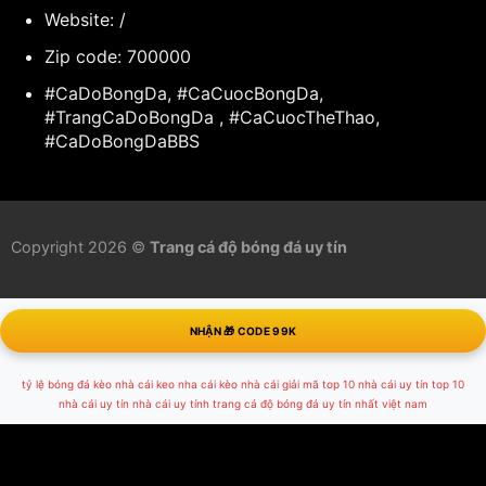
Website: /
Zip code: 700000
#CaDoBongDa, #CaCuocBongDa,
#TrangCaDoBongDa , #CaCuocTheThao,
#CaDoBongDaBBS
Copyright 2026 ©
Trang cá độ bóng đá uy tín
NHẬN 🎁 CODE 99K
tỷ lệ bóng đá kèo nhà cái
keo nha cái
kèo nhà cái giải mã
top 10 nhà cái uy tín
top 10
nhà cái uy tín
nhà cái uy tính
trang cá độ bóng đá uy tín nhất việt nam