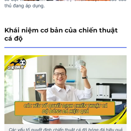
thủ đang áp dụng.
Khái niệm cơ bản của chiến thuật
cá độ
Các yếu tố quyết định chiến thuật cá độ bóng đá hiệu quả