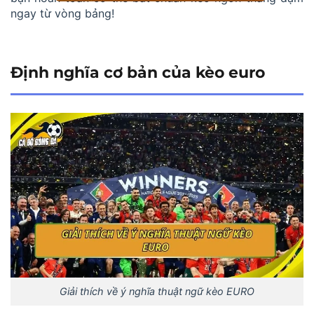
ngay từ vòng bảng!
Định nghĩa cơ bản của kèo euro
Giải thích về ý nghĩa thuật ngữ kèo EURO