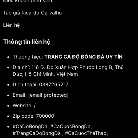
Điều khoản điều kiện
Tác giả Ricardo Carvalho
Liên hệ
Thông tin liên hệ
Thương hiệu:
TRANG CÁ ĐỘ BÓNG ĐÁ UY TÍN
Địa chỉ: 116 Đ. Đỗ Xuân Hợp Phước Long B, Thủ
Đức, Hồ Chí Minh, Việt Nam
Điện thoại: 0387265217
Email:
[email protected]
Website: /
Zip code: 700000
#CaDoBongDa, #CaCuocBongDa,
#TrangCaDoBongDa , #CaCuocTheThao,