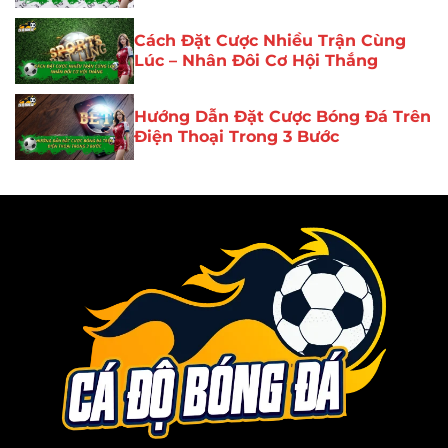
Cách Đặt Cược Nhiều Trận Cùng
Lúc – Nhân Đôi Cơ Hội Thắng
Hướng Dẫn Đặt Cược Bóng Đá Trên
Điện Thoại Trong 3 Bước