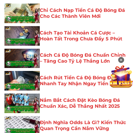
Chỉ Cách Nạp Tiền Cá Độ Bóng Đá
Cho Các Thành Viên Mới
Cách Tạo Tài Khoản Cá Cược –
Hoàn Tất Trong Chưa Đầy 5 Phút
Cách Cá Độ Bóng Đá Chuẩn Chỉnh
✕
– Tăng Cao Tỷ Lệ Thắng Lớn
Cách Rút Tiền Cá Độ Bóng Đá –
Nhanh Tay Nhận Ngay Tiền Về
Nắm Bắt Cách Đặt Kèo Bóng Đá
Chuẩn Xác, Dễ Thắng Nhất 2025
Định Nghĩa Odds Là Gì? Kiến Thức
Quan Trọng Cần Nắm Vững