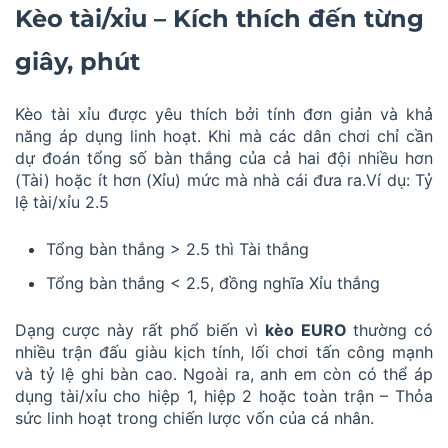
Kèo tài/xỉu – Kích thích đến từng
giây, phút
Kèo tài xỉu được yêu thích bởi tính đơn giản và khả
năng áp dụng linh hoạt. Khi mà các dân chơi chỉ cần
dự đoán tổng số bàn thắng của cả hai đội nhiều hơn
(Tài) hoặc ít hơn (Xỉu) mức mà nhà cái đưa ra.Ví dụ: Tỷ
lệ tài/xỉu 2.5
Tổng bàn thắng > 2.5 thì Tài thắng
Tổng bàn thắng < 2.5, đồng nghĩa Xỉu thắng
Dạng cược này rất phổ biến vì
kèo EURO
thường có
nhiều trận đấu giàu kịch tính, lối chơi tấn công mạnh
và tỷ lệ ghi bàn cao. Ngoài ra, anh em còn có thể áp
dụng tài/xỉu cho hiệp 1, hiệp 2 hoặc toàn trận – Thỏa
sức linh hoạt trong chiến lược vốn của cá nhân.