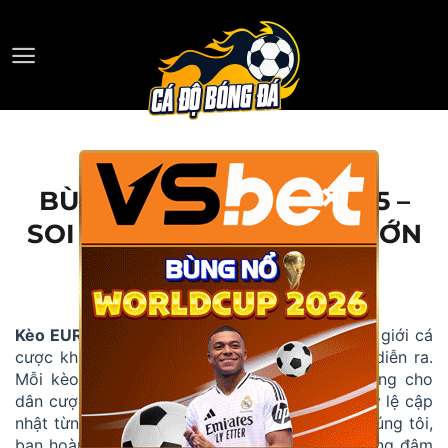
Chuyển
đến
nội
dung
×
BÙNG NỔ KÈO EURO 2025 –
SOI KÈO THẢ GA THẮNG LỚN
MỖI NGÀY
Kèo EURO
2025 đang trở thành tâm điểm của giới cá
cược khi hàng loạt trận cầu đỉnh cao liên tục diễn ra.
Mỗi kèo đấu đều mở ra hàng ngàn cơ hội vàng cho
dân cược thể hiện bản lĩnh và chiến lược. Với tỷ lệ cập
nhật từng phút và hướng dẫn dưới đây của chúng tôi,
bạn hoàn toàn có thể bắt chuẩn kèo ngon thắng đậm