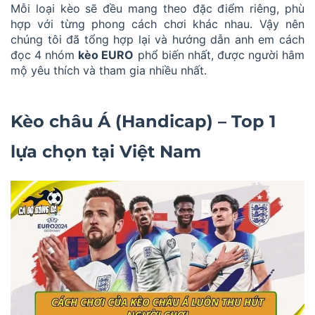
Mỗi loại kèo sẽ đều mang theo đặc điểm riêng, phù
hợp với từng phong cách chơi khác nhau. Vậy nên
chúng tôi đã tổng hợp lại và hướng dẫn anh em cách
đọc 4 nhóm
kèo EURO
phổ biến nhất, được người hâm
mộ yêu thích và tham gia nhiều nhất.
Kèo châu Á (Handicap) – Top 1
lựa chọn tại Việt Nam